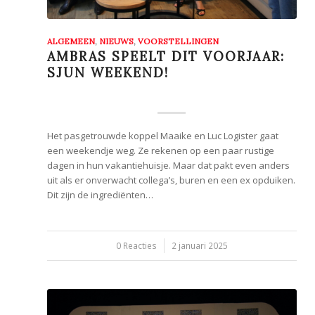
ALGEMEEN
,
NIEUWS
,
VOORSTELLINGEN
AMBRAS SPEELT DIT VOORJAAR:
SJUN WEEKEND!
Het pasgetrouwde koppel Maaike en Luc Logister gaat
een weekendje weg. Ze rekenen op een paar rustige
dagen in hun vakantiehuisje. Maar dat pakt even anders
uit als er onverwacht collega’s, buren en een ex opduiken.
Dit zijn de ingrediënten…
0 Reacties
/
2 januari 2025