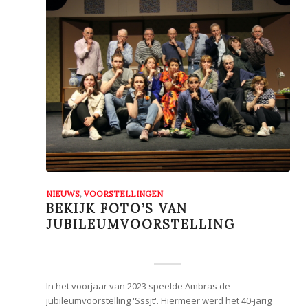
NIEUWS
,
VOORSTELLINGEN
BEKIJK FOTO’S VAN
JUBILEUMVOORSTELLING
In het voorjaar van 2023 speelde Ambras de
jubileumvoorstelling 'Sssjt'. Hiermeer werd het 40-jarig