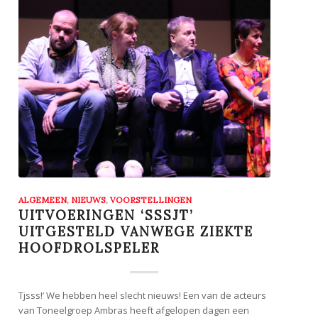
ALGEMEEN
,
NIEUWS
,
VOORSTELLINGEN
UITVOERINGEN ‘SSSJT’
UITGESTELD VANWEGE ZIEKTE
HOOFDROLSPELER
Tjsss!’ We hebben heel slecht nieuws! Een van de acteurs
van Toneelgroep Ambras heeft afgelopen dagen een