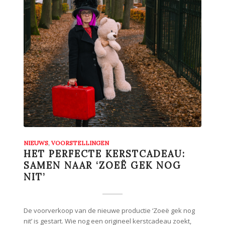
NIEUWS
,
VOORSTELLINGEN
HET PERFECTE KERSTCADEAU:
SAMEN NAAR ‘ZOEË GEK NOG
NIT’
De voorverkoop van de nieuwe productie ‘Zoeë gek nog
nit’ is gestart. Wie nog een origineel kerstcadeau zoekt,