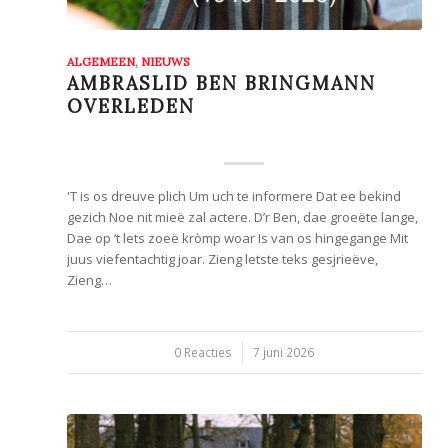
ALGEMEEN
,
NIEUWS
AMBRASLID BEN BRINGMANN
OVERLEDEN
'T is os dreuve plich Um uch te informere Dat ee bekind
gezich Noe nit mieë zal actere. D’r Ben, dae groeëte lange,
Dae op ‘t lets zoeë kròmp woar Is van os hingegange Mit
juus viefentachtig joar. Zieng letste teks gesjrieëve,
Zieng…
0 Reacties
/
7 juni 2026