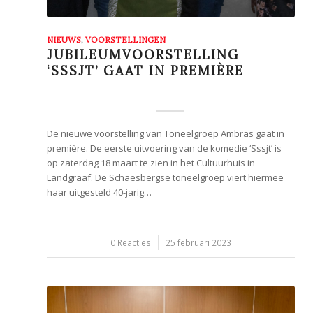
NIEUWS
,
VOORSTELLINGEN
JUBILEUMVOORSTELLING
‘SSSJT’ GAAT IN PREMIÈRE
De nieuwe voorstelling van Toneelgroep Ambras gaat in
première. De eerste uitvoering van de komedie ‘Sssjt’ is
op zaterdag 18 maart te zien in het Cultuurhuis in
Landgraaf. De Schaesbergse toneelgroep viert hiermee
haar uitgesteld 40-jarig…
0 Reacties
/
25 februari 2023