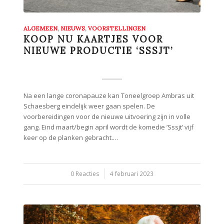
ALGEMEEN
,
NIEUWS
,
VOORSTELLINGEN
KOOP NU KAARTJES VOOR
NIEUWE PRODUCTIE ‘SSSJT’
Na een lange coronapauze kan Toneelgroep Ambras uit
Schaesberg eindelijk weer gaan spelen. De
voorbereidingen voor de nieuwe uitvoering zijn in volle
gang. Eind maart/begin april wordt de komedie ’Sssjt’ vijf
keer op de planken gebracht.…
0 Reacties
/
4 februari 2023