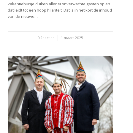
vakantiehuisje duiken allerlei onverwachte gasten op en
dat leidt tot een hoop hilariteit. Dat is in het kort de inhoud
van de nieuwe…
0 Reacties
/
1 maart 2025