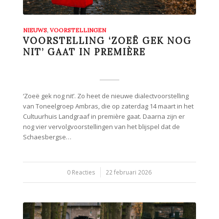
NIEUWS
,
VOORSTELLINGEN
VOORSTELLING ‘ZOEË GEK NOG
NIT’ GAAT IN PREMIÈRE
‘Zoeë gek nog nit’. Zo heet de nieuwe dialectvoorstelling
van Toneelgroep Ambras, die op zaterdag 14 maart in het
Cultuurhuis Landgraaf in première gaat. Daarna zijn er
nog vier vervolgvoorstellingen van het blijspel dat de
Schaesbergse…
0 Reacties
/
22 februari 2026