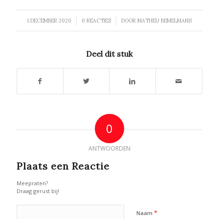
/
/
1 DECEMBER 2020
0 REACTIES
DOOR
MATHEU BEMELMANS
Deel dit stuk
0
ANTWOORDEN
Plaats een Reactie
Meepraten?
Draag gerust bij!
*
Naam