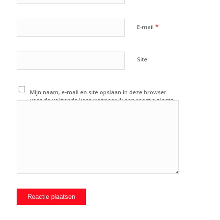
*
E-mail
Site
Mijn naam, e-mail en site opslaan in deze browser
voor de volgende keer wanneer ik een reactie plaats.