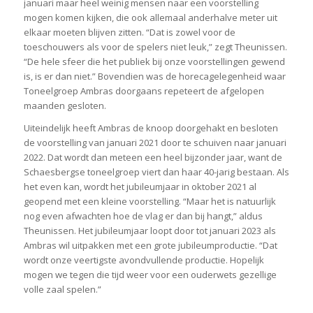
januari maar heel weinig mensen naar een voorstelling
mogen komen kijken, die ook allemaal anderhalve meter uit
elkaar moeten blijven zitten. “Dat is zowel voor de
toeschouwers als voor de spelers niet leuk,” zegt Theunissen.
“De hele sfeer die het publiek bij onze voorstellingen gewend
is, is er dan niet.” Bovendien was de horecagelegenheid waar
Toneelgroep Ambras doorgaans repeteert de afgelopen
maanden gesloten.
Uiteindelijk heeft Ambras de knoop doorgehakt en besloten
de voorstelling van januari 2021 door te schuiven naar januari
2022. Dat wordt dan meteen een heel bijzonder jaar, want de
Schaesbergse toneelgroep viert dan haar 40-jarig bestaan. Als
het even kan, wordt het jubileumjaar in oktober 2021 al
geopend met een kleine voorstelling. “Maar het is natuurlijk
nog even afwachten hoe de vlag er dan bij hangt,” aldus
Theunissen. Het jubileumjaar loopt door tot januari 2023 als
Ambras wil uitpakken met een grote jubileumproductie. “Dat
wordt onze veertigste avondvullende productie. Hopelijk
mogen we tegen die tijd weer voor een ouderwets gezellige
volle zaal spelen.”