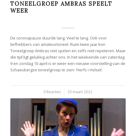
TONEELGROEP AMBRAS SPEELT
WEER
De coronapauze duurde lang. Veel te lang. Ook voor
liefhebbers van amateurtoneel. Ruim twee jaar kon
Toneelgroep Ambras niet spelen en zelfs niet repeteren. Maar
die tijd ligt gelukkig achter ons. In het weekeinde van zaterdag
9 en zondag 10 april is er weer een nieuwe voorstelling van de
Schaesbergse toneelgroep te zien: ‘Herfs i Holset’.
0 Reacties
/
20 maart 2022