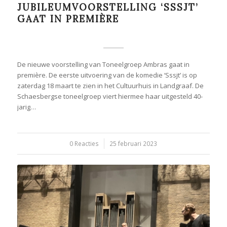
JUBILEUMVOORSTELLING ‘SSSJT’
GAAT IN PREMIÈRE
De nieuwe voorstelling van Toneelgroep Ambras gaat in
première. De eerste uitvoering van de komedie ‘Sssjt’ is op
zaterdag 18 maart te zien in het Cultuurhuis in Landgraaf. De
Schaesbergse toneelgroep viert hiermee haar uitgesteld 40-
jarig…
0 Reacties
/
25 februari 2023