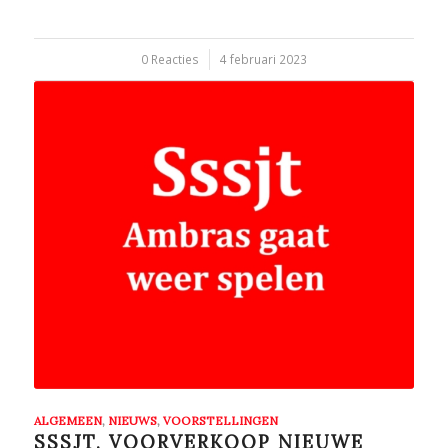
0 Reacties
/
4 februari 2023
ALGEMEEN
,
NIEUWS
,
VOORSTELLINGEN
SSSJT, VOORVERKOOP NIEUWE