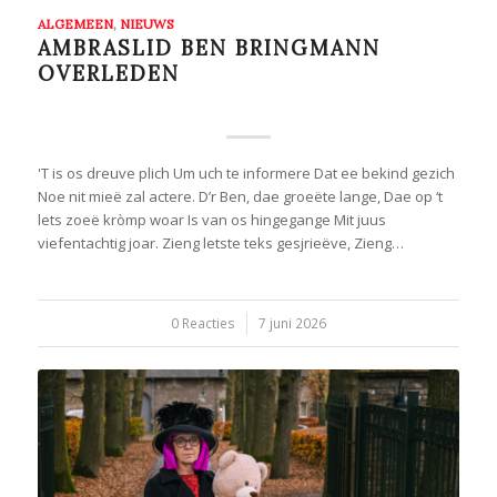
ALGEMEEN
,
NIEUWS
AMBRASLID BEN BRINGMANN
OVERLEDEN
'T is os dreuve plich Um uch te informere Dat ee bekind gezich
Noe nit mieë zal actere. D’r Ben, dae groeëte lange, Dae op ‘t
lets zoeë kròmp woar Is van os hingegange Mit juus
viefentachtig joar. Zieng letste teks gesjrieëve, Zieng…
0 Reacties
/
7 juni 2026