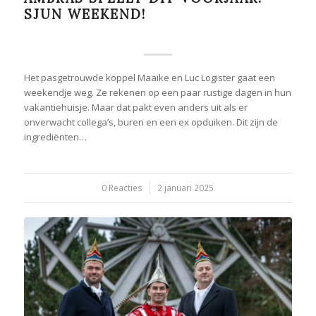
SJUN WEEKEND!
Het pasgetrouwde koppel Maaike en Luc Logister gaat een
weekendje weg. Ze rekenen op een paar rustige dagen in hun
vakantiehuisje. Maar dat pakt even anders uit als er
onverwacht collega’s, buren en een ex opduiken. Dit zijn de
ingrediënten…
0 Reacties
/
2 januari 2025