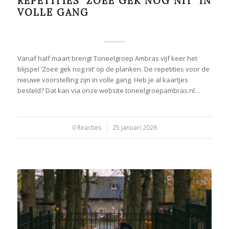
REPETITIES ‘ZOEË GEK NOG NIT’ IN
VOLLE GANG
Vanaf half maart brengt Toneelgroep Ambras vijf keer het
blijspel ‘Zoeë gek nog nit’ op de planken. De repetities voor de
nieuwe voorstelling zijn in volle gang. Heb je al kaartjes
besteld? Dat kan via onze website toneelgroepambras.nl…
0 Reacties
/
25 januari 2026