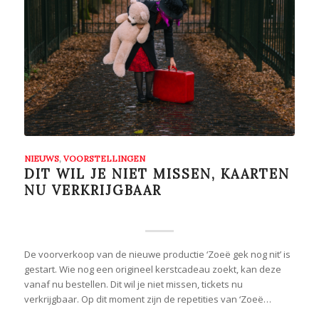
NIEUWS
,
VOORSTELLINGEN
DIT WIL JE NIET MISSEN, KAARTEN
NU VERKRIJGBAAR
De voorverkoop van de nieuwe productie ‘Zoeë gek nog nit’ is
gestart. Wie nog een origineel kerstcadeau zoekt, kan deze
vanaf nu bestellen. Dit wil je niet missen, tickets nu
verkrijgbaar. Op dit moment zijn de repetities van ‘Zoeë…