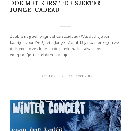
DOE MET KERST ‘DE SJEETER
JONGE’ CADEAU
Zoek je nog een origineel kerstcadeau? Wat dacht je van
kaartjes voor 'De Sjeeter Jonge'. Vanaf 13 januari brengen we
de komedie zes keer op de planken. Hier alvast een
voorproefje. Bestel direct kaartjes
0 Reacties
/
20 december 2017