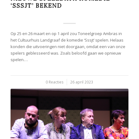
‘SSSJT’ BEKEND
Op 25 en 26 maart en op 1 april zou Toneelgroep Ambras in
het Cultuurhuis Landgraaf de komedie ‘Sssjt’ spelen. Helaas
konden die uitvoeringen niet doorgaan, omdat een van onze
spelers geblesseerd was. Zoals beloofd gaan we opnieuw
spelen.…
0 Reacties
/
26 april 2023