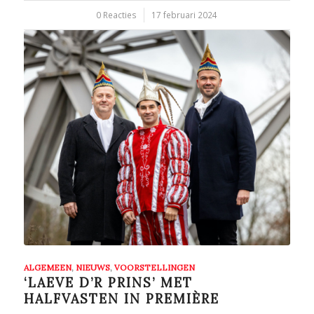
0 Reacties
/
17 februari 2024
ALGEMEEN
,
NIEUWS
,
VOORSTELLINGEN
‘LAEVE D’R PRINS’ MET
HALFVASTEN IN PREMIÈRE