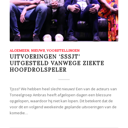
ALGEMEEN
,
NIEUWS
,
VOORSTELLINGEN
UITVOERINGEN ‘SSSJT’
UITGESTELD VANWEGE ZIEKTE
HOOFDROLSPELER
Tjsss!’ We hebben heel slecht nieuws! Een van de acteurs van
Toneelgroep Ambras heeft afgelopen dagen een blessure
opgelopen, waardoor hij niet kan lopen. Dit betekent dat de
voor dit en volgend weekeinde geplande uitvoeringen van de
komedie…