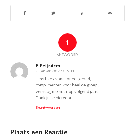
1
ANTWOORD
F.Reijnders
28 januari 2017 op 09:44
zegt:
Heerlijke avond toneel gehad,
complimenten voor heel de groep,
verheug me nu al op volgend jaar.
Dank jullie hiervoor.
Beantwoorden
Plaats een Reactie