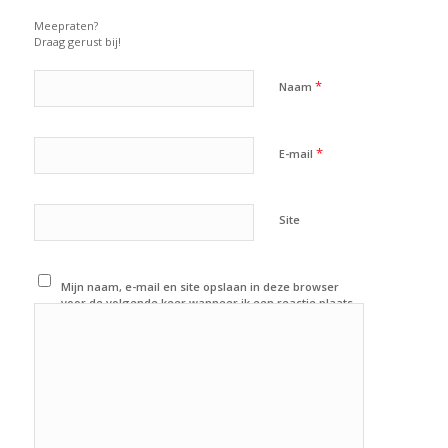
Meepraten?
Draag gerust bij!
*
Naam
*
E-mail
Site
Mijn naam, e-mail en site opslaan in deze browser
voor de volgende keer wanneer ik een reactie plaats.