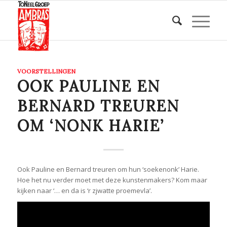
VOORSTELLINGEN
OOK PAULINE EN
BERNARD TREUREN
OM ‘NONK HARIE’
Ook Pauline en Bernard treuren om hun ‘soekenonk’ Harie.
Hoe het nu verder moet met deze kunstenmakers? Kom maar
kijken naar ‘… en da is ‘r zjwatte proemevla’.