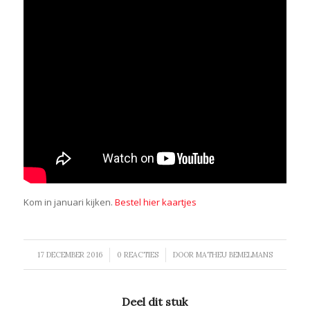
Kom in januari kijken.
Bestel hier kaartjes
/
/
17 DECEMBER 2016
0 REACTIES
DOOR
MATHEU BEMELMANS
Deel dit stuk