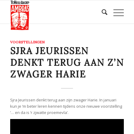
VOORSTELLINGEN
SJRA JEURISSEN
DENKT TERUG AAN Z’N
ZWAGER HARIE
Sjra Jeurissen denkt terug aan zijn zwager Harie. In januari
kun je ‘m beter leren kennen tijdens onze nieuwe voorstelling
‘… en da is ‘r zjwatte proemevla’.