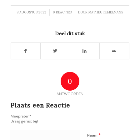
/
/
8 AUGUSTUS 2022
0 REACTIES
DOOR
MATHEU BEMELMANS
Deel dit stuk
0
ANTWOORDEN
Plaats een Reactie
Meepraten?
Draag gerust bij!
*
Naam