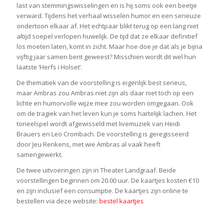
last van stemmingswisselingen en is hij soms ook een beetje
verward. Tijdens het verhaal wisselen humor en een serieuze
ondertoon elkaar af. Het echtpaar blikt terug op een lang niet
altijd soepel verlopen huwelijk. De tijd dat ze elkaar definitief
los moeten laten, komt in zicht. Maar hoe doe je dat als je bijna
vijftig jaar samen bent geweest? Misschien wordt dit wel hun
laatste ‘Herfs i Holset’.
De thematiek van de voorstelling is eigenlijk best serieus,
maar Ambras zou Ambras niet zijn als daar niet toch op een
lichte en humorvolle wijze mee zou worden omgegaan. Ook
om de tragiek van het leven kun je soms hartelijk lachen. Het
toneelspel wordt afgewisseld met livemuziek van Heidi
Brauers en Leo Crombach. De voorstelling is geregisseerd
door Jeu Renkens, met wie Ambras al vaak heeft
samengewerkt.
De twee uitvoeringen zijn in Theater Landgraaf. Beide
voorstellingen beginnen om 20.00 uur. De kaartjes kosten €10
en zijn inclusief een consumptie. De kaartjes zijn online te
bestellen via deze website:
bestel kaartjes