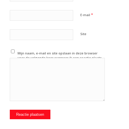
*
E-mail
Site
Mijn naam, e-mail en site opslaan in deze browser
voor de volgende keer wanneer ik een reactie plaats.