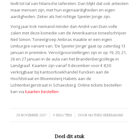
leidt tot tal van hilarische taferelen. Dan blijkt dat ook artiesten
maar mensen zijn, met hun eigenaardigheden en eigen
aardigheden. Zeker als het richtige Sjeeter Jonge zijn.
Vorig jaar trok niemand minder dan André van Duin volle
zalen met deze komedie van de Amerikaanse toneelschrijver
Neil Simon. Toneelgroep Ambras maakte er een eigen
Limburgse variant van. ‘De Sjeeter Jonge’ gaat op zaterdag 13
januari in première. Vervolgvoorstellingen zijn er op 19, 20, 21,
26 en 27 januari in de aula van het Brandenbergcollege in
Landgraaf. Kaarten zijn vanaf 9 december voor € 8,50
verkrijgbaar bij Kantoorboekhandel Funcken aan de
Hoofdstraat en Bloemisterij Habets aan de
Lichtenbergerstraat in Schaesberg. Online tickets bestellen
kan via
kaarten bestellen
/
/
28 NOVEMBER 2017
0 REACTIES
DOOR
MATHEU BEMELMANS
Deel dit stuk