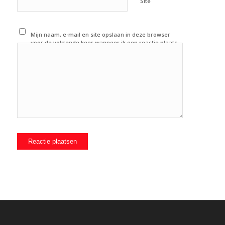
Site
Mijn naam, e-mail en site opslaan in deze browser
voor de volgende keer wanneer ik een reactie plaats.