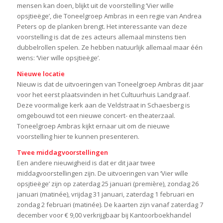
mensen kan doen, blijkt uit de voorstelling ‘Vier wille
opsjtieëge’, die Toneelgroep Ambras in een regie van Andrea
Peters op de planken brengt. Het interessante van deze
voorstelling is dat de zes acteurs allemaal minstens tien
dubbelrollen spelen. Ze hebben natuurlijk allemaal maar één
wens: ‘Vier wille opsjtieëge’.
Nieuwe locatie
Nieuw is dat de uitvoeringen van Toneelgroep Ambras dit jaar
voor het eerst plaatsvinden in het Cultuurhuis Landgraaf.
Deze voormalige kerk aan de Veldstraat in Schaesberg is
omgebouwd tot een nieuwe concert- en theaterzaal.
Toneelgroep Ambras kijkt ernaar uit om de nieuwe
voorstelling hier te kunnen presenteren.
Twee middagvoorstellingen
Een andere nieuwigheid is dat er dit jaar twee
middagvoorstellingen zijn. De uitvoeringen van ‘Vier wille
opsjtieëge’ zijn op zaterdag 25 januari (première), zondag 26
januari (matinée), vrijdag 31 januari, zaterdag 1 februari en
zondag 2 februari (matinée). De kaarten zijn vanaf zaterdag 7
december voor € 9,00 verkrijgbaar bij Kantoorboekhandel