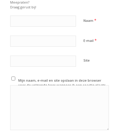
Meepraten?
Draag gerust bij!
*
Naam
*
E-mail
Site
Mijn naam, e-mail en site opslaan in deze browser
voor de volgende keer wanneer ik een reactie plaats.