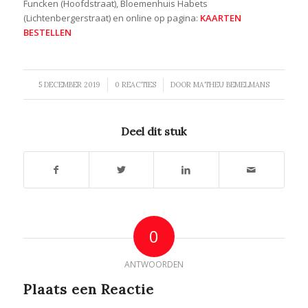
Funcken (Hoofdstraat), Bloemenhuis Habets
(Lichtenbergerstraat) en online op pagina:
KAARTEN
BESTELLEN
/
/
5 DECEMBER 2019
0 REACTIES
DOOR
MATHEU BEMELMANS
Deel dit stuk
0
ANTWOORDEN
Plaats een Reactie